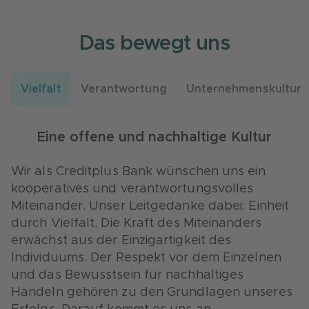
Das bewegt uns
Vielfalt
Verantwortung
Unternehmenskultur
Unternehmenskultur – Gemeinsam mehr
Gelebte Verantwortung – Handeln mit
Herz und Weitblick
erreichen
Eine offene und nachhaltige Kultur
Zukunftsfähiges Handeln entsteht, wenn jede
Der Mensch steht im Mittelpunkt all unseres
Wir als Creditplus Bank wünschen uns ein
und jeder Verantwortung in ökologischer,
Handelns – egal ob Kundinnen und Kunden,
kooperatives und verantwortungsvolles
sozialer, kultureller und ökonomischer Hinsicht
Mitarbeitende oder Partner. Wir wollen jedem
Miteinander. Unser Leitgedanke dabei: Einheit
übernimmt. Die Natur ist die Lebensgrundlage
Einzelnen Entwicklungsmöglichkeiten bieten –
durch Vielfalt. Die Kraft des Miteinanders
der Menschen. Wir möchten sie auch für
nachhaltig, innovativ und sinnhaft. Die
erwächst aus der Einzigartigkeit des
nachfolgende Generationen erhalten und
Creditplus sieht sich als Teil einer bunten
Individuums. Der Respekt vor dem Einzelnen
unseren Beitrag dazu leisten. Dazu integrieren
Gesellschaft. Die Kreativität, die Leidenschaft
und das Bewusstsein für nachhaltiges
wir umweltfreundliche Lösungen in unsere
und die Leistungsbereitschaft unserer
Handeln gehören zu den Grundlagen unseres
Strategie und bauen Stück für Stück unser
Mitarbeitenden prägen unser Unternehmen.