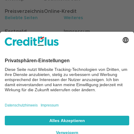
Preisverzeichnis
Online-Kredit
Beliebte Seiten
Weiteres
Festgeld
Impressum
Kunden werben Kunden
Datenschutz
Stellenangebote
Hinweisgebersystem
Self-Service für Kunden
Barrierefreiheit
Beratung
Cookie Einstellungen
©
2026
Creditplus Bank AG, Stuttgart