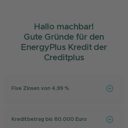
Hallo machbar!
Gute Gründe für den
EnergyPlus Kredit der
Creditplus
Fixe Zinsen von 4,99 %
Steigende Zinsen? Nicht mit dem EnergyPlus
Kreditbetrag bis 60.000 Euro
Kredit. Ihr fester Zinssatz sorgt für stabile
Raten und verlässliche Planung über die