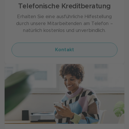
Fester Wohnsitz in Deutschland
Telefonische Kreditberatung
Kein negativer Schufa-Eintrag
Erhalten Sie eine ausführliche Hilfestellung
Mindestens einen Monat beschäftigt (sprich:
durch unsere Mitarbeitenden am Telefon –
Sie hatten im letzten Monat ein festes
natürlich kostenlos und unverbindlich.
Einkommen)
Zusätzlich zu den oben genannten Angaben
Kontakt
benötigen wir von Ihnen noch eine Auskunft
über Ihre monatlichen Einnahmen und
Ausgaben. So prüfen wir Ihre Bonität für Ihren
EnergyPlus Kredit. Fällt unsere Prüfung für
Sie positiv aus, haben Sie schon bald den
gewünschten Kreditbetrag auf Ihrem Konto.