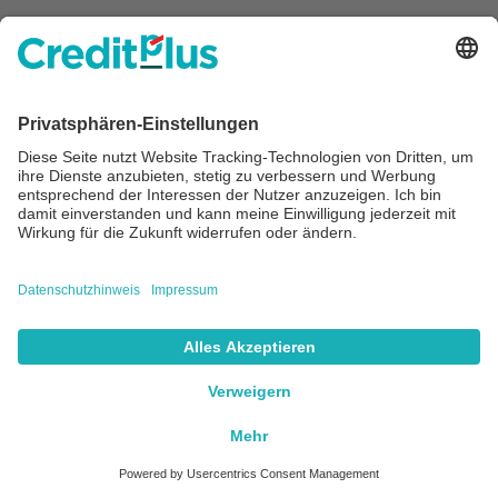
Smart, schnell und
machbar.
Zum Kreditrechner
Creditplus
Kredite
Kontakt
Sofortkredit
Presse
Autokredit
Kredite
Festgeld
Schutz
Chat
Menü