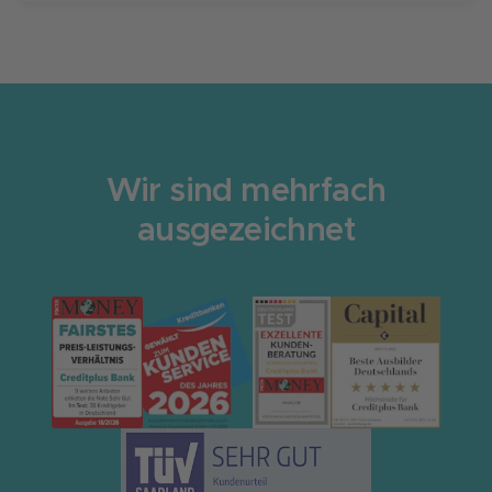
werden können.
Nachhaltig investieren war noch nie so einfach
- für Ihren grünen Kredit benötigen wir
lediglich zwei Nachweise: das
Sanierungsangebot oder die Rechnung sowie
einen Eigentumsnachweis (Grundbuchauszug
oder Grundsteuerbescheid).
Wir sind mehrfach
ausgezeichnet