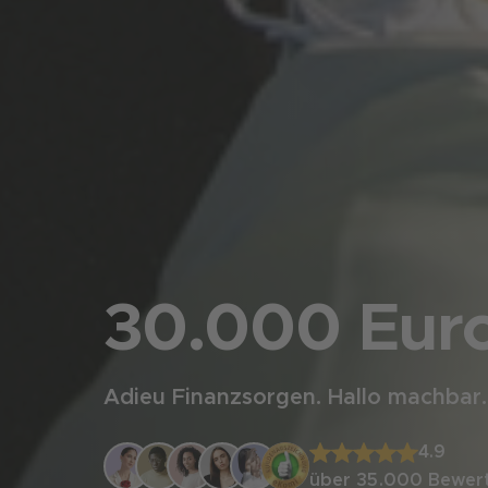
30.000 Euro
Adieu Finanzsorgen. Hallo machbar.
4.9
über 35.000
Bewer