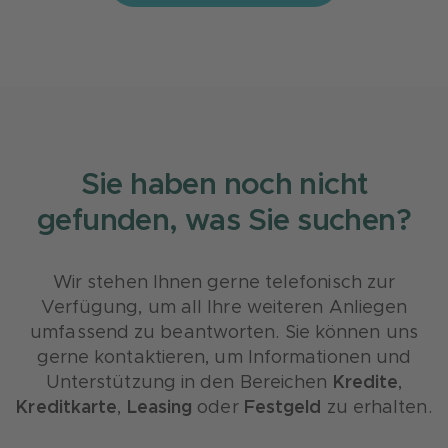
Zinsentwicklungen nutzen Sie bitte die
Kontaktmöglichkeiten für Festgeld
und
erfahren Sie, wie Sie als Sparer maximal von
Ihren Zinserträgen profitieren können.
Sie haben noch nicht
gefunden, was Sie suchen?
Wir stehen Ihnen gerne telefonisch zur
Verfügung, um all Ihre weiteren Anliegen
umfassend zu beantworten. Sie können uns
gerne kontaktieren, um Informationen und
Unterstützung in den Bereichen
Kredite
,
Kreditkarte
,
Leasing
oder
Festgeld
zu erhalten.