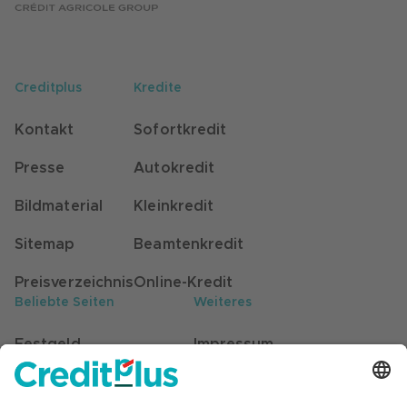
Creditplus
Kredite
Kontakt
Sofortkredit
Presse
Autokredit
Bildmaterial
Kleinkredit
Sitemap
Beamtenkredit
Preisverzeichnis
Online-Kredit
Beliebte Seiten
Weiteres
Festgeld
Impressum
Kunden werben Kunden
Datenschutz