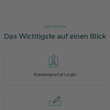
Self-Service
Das Wichtigste auf einen Blick
Kundenportal Login
Für AXA-Produkte "Job Care Plus" und "Health Care Plus" -
Bitte melden Sie Änderungswünsche zusätzlich dem
Versicherer AXA: clp.de.leistungsservice@partners.axa