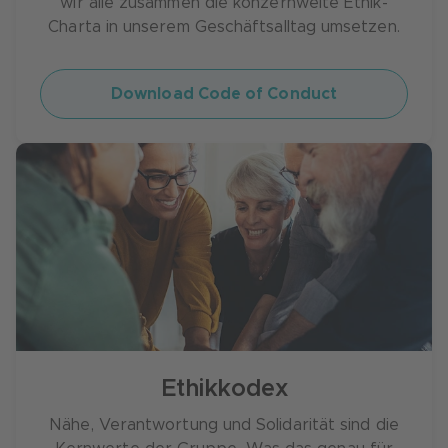
Land, die gewünschte Sprache und die
wir alle zusammen die konzernweite Ethik-
Konzerngesellschaft "CAPFM" und als
Charta in unserem Geschäftsalltag umsetzen.
betroffene konkrete Gesellschaft die
"Creditplus" aus. Der Hinweis geht dann
Download Code of Conduct
sowohl an den Compliance-Bereich der
Creditplus Bank AG als auch an die
Compliance-Bereiche der Crédit Agricole
Personal Finance & Mobility (CAPFM) und der
Crédit Agricole S.A. (CA S.A.). Er kann in allen
drei Unternehmen nur von einem streng
limitierten und zur absoluten Vertraulichkeit
verpflichteten Personenkreis gelesen und
bearbeitet werden.
Meldung abgeben
Ethikkodex
Nähe, Verantwortung und Solidarität sind die