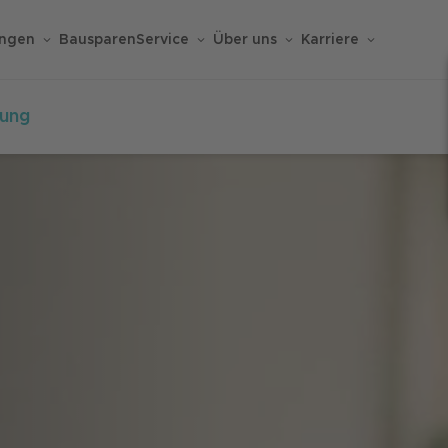
ungen
Bausparen
Service
Über uns
Karriere
rung