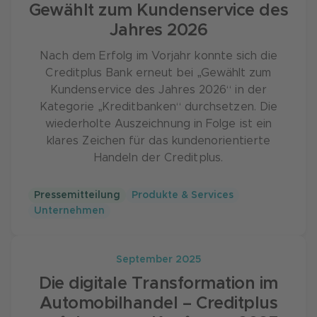
Gewählt zum Kundenservice des
PFM-Unternehmen entwickelt und dann für
Jahres 2026
die jeweiligen Tochterunternehmen angepasst.
Neben den vier Werten der Gruppe –
Nach dem Erfolg im Vorjahr konnte sich die
Innovationskraft, Kundennähe, Engagement
Creditplus Bank erneut bei „Gewählt zum
und Teamgeist – steht für die Creditplus Bank
Kundenservice des Jahres 2026“ in der
als fünfter Wert „Partnerschaft“ im
Kategorie „Kreditbanken“ durchsetzen. Die
Mittelpunkt.
wiederholte Auszeichnung in Folge ist ein
klares Zeichen für das kundenorientierte
Als Unternehmen übernehmen wir
Handeln der Creditplus.
Verantwortung und unterstützen zahlreiche
CSR-Projekte. Mehr darüber erfahren Sie
hier
.
Pressemitteilung
Produkte & Services
Unternehmen
September 2025
Die digitale Transformation im
Automobilhandel – Creditplus