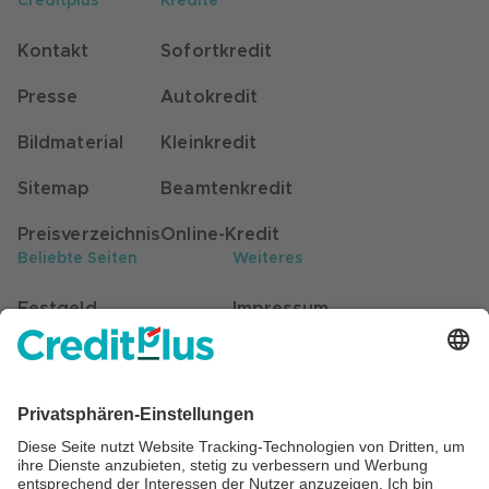
Creditplus
Kredite
Kontakt
Sofortkredit
Presse
Autokredit
Bildmaterial
Kleinkredit
Sitemap
Beamtenkredit
Preisverzeichnis
Online-Kredit
Beliebte Seiten
Weiteres
Festgeld
Impressum
Kunden werben Kunden
Datenschutz
Stellenangebote
Hinweisgebersystem
Self-Service für Kunden
Barrierefreiheit