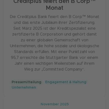
Creditplus feiert den B Corp™
Vertriebskanäle.
Monat
Mobilität der Zukunft:
Marktführende und
Die Creditplus Bank feiert den B Corp™ Monat
zukunftsorientierte Produkte und Services,
und das erste Jubiläum ihrer Zertifizierung.
um unsere Kunden und Partner bei der
Seit März 2025 ist der Kreditspezialist eine
Transformation in der Automobilbranche
zertifizierte B Corporation und gehört damit
bestmöglich zu unterstützen.
zu einer globalen Gemeinschaft von
Zielgerichtete Akquisitionen:
Für nachhaltig
Unternehmen, die hohe soziale und ökologische
profitables Wachstum im deutschen Markt
Standards erfüllen. Mit einer Punktzahl von
hat die CA CF Gruppe auch anorganisches
95,7 erreichte die Stuttgarter Bank vor einem
Wachstum als mögliche Option identifiziert.
Jahr einen wichtigen Meilenstein auf ihrem
Weg zur „Committed Company“.
Das Motto der Bank leitet sich aus ihrem
Anspruch ab: 100 Prozent digital, 100 Prozent
Pressemitteilung
Engagement & Haltung
menschlich.
Unternehmen
Eine wichtige Grundlage der gruppenweiten
Strategie sind die Unternehmenswerte. Diese
November 2025
wurden gemeinsam mit Vertretern aller CA