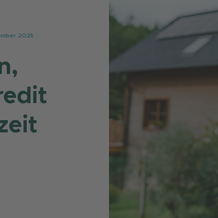
ember 2025
n,
redit
zeit