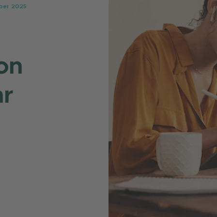
ober 2025
on
hr