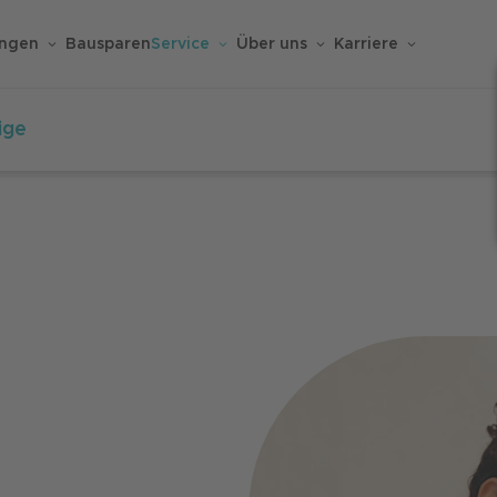
ungen
Bausparen
Service
Über uns
Karriere
ige