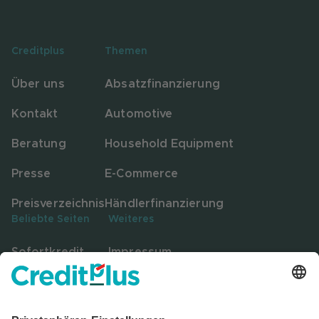
Creditplus
Themen
Über uns
Absatzfinanzierung
Kontakt
Automotive
Beratung
Household Equipment
Presse
E-Commerce
Preisverzeichnis
Händlerfinanzierung
Beliebte Seiten
Weiteres
Sofortkredit
Impressum
Festgeld
Datenschutz
Bausparen
Hinweisgebersystem