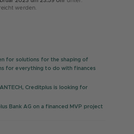
ebruar 2023 um 23:59 Uhr
unter:
eicht werden.
en for solutions for the shaping of
ns for everything to do with finances
NTECH, Creditplus is looking for
tplus Bank AG on a financed MVP project