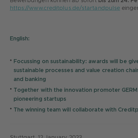
Bewerbungen können ab sofort
bis zum 24. F
https://www.creditplus.de/startandpulse
einger
English:
Focussing on sustainability: awards will be giv
sustainable processes and value creation chai
and banking
Together with the innovation promoter GERMA
pioneering startups
The winning team will collaborate with Credi
Stuttgart, 12 January 2023.