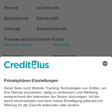
Presse
Autokredit
Bildmaterial
Kleinkredit
Sitemap
Beamtenkredit
Preisverzeichnis
Online-Kredit
Beliebte Seiten
Weiteres
Festgeld
Impressum
Kunden werben Kunden
Datenschutz
Stellenangebote
Hinweisgebersystem
Self-Service für Kunden
Barrierefreiheit
Beratung
Cookie Einstellungen