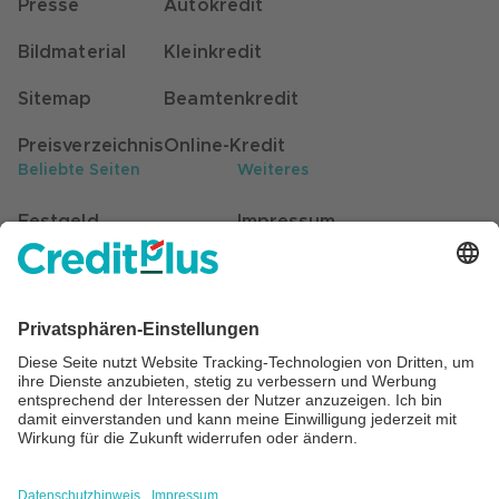
Presse
Autokredit
Bildmaterial
Kleinkredit
Sitemap
Beamtenkredit
Preisverzeichnis
Online-Kredit
Beliebte Seiten
Weiteres
Festgeld
Impressum
Kunden werben Kunden
Datenschutz
Stellenangebote
Hinweisgebersystem
Self-Service für Kunden
Barrierefreiheit
Beratung
Cookie Einstellungen