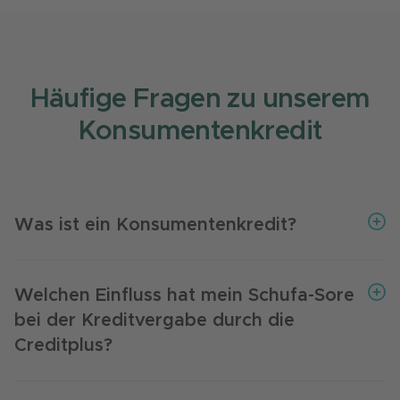
Häufige Fragen zu unserem
Konsumentenkredit
Was ist ein Konsumentenkredit?
Sie brauchen schnell Geld auf Ihr Konto?
Leihen Sie sich sofort Geld von der Creditplus
Welchen Einfluss hat mein Schufa-Sore
Bank.
bei der Kreditvergabe durch die
Creditplus?
Unser Konsumentenkredit zeichnet sich durch
seine unkomplizierte und schnelle Abwicklung
Bei der Creditplus Bank nutzen wir Ihren