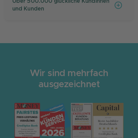
Über 500.000 glückliche Kundinnen
heißt: Wir bieten stets exzellenten Service und
und Kunden
erfüllen die Erwartungen unserer Kundinnen
und Kunden.
Die Creditplus ist Spezialist in Sachen
Finanzierung. Seit über 60 Jahren erfüllen wir
Wünsche und machen Dinge "machbar”.
Wir sind mehrfach
ausgezeichnet