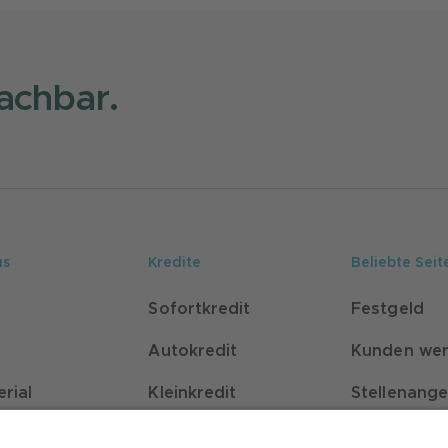
achbar.
us
Kredite
Beliebte Seit
t
Sofortkredit
Festgeld
Autokredit
Kunden we
erial
Kleinkredit
Stellenang
p
Beamtenkredit
Self-Servic