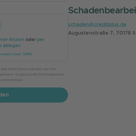
Schadenbearbe
schaden@creditplus.de
Augustenstraße 7, 70178 S
hier klicken
oder
per
p ablegen
sgesamt max. 5MB)
ergänzten Daten werden wir zur
peichern. Ergänzende Informationen
n
entnehmen.
den