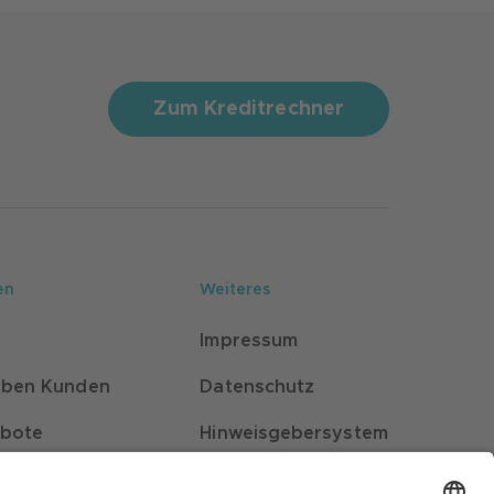
Zum Kreditrechner
en
Weiteres
Impressum
rben Kunden
Datenschutz
ebote
Hinweisgebersystem
e für Kunden
Barrierefreiheit