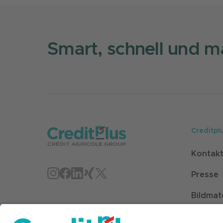
Smart, schnell und m
Creditpl
Kontak
Presse
Bildmat
Sitema