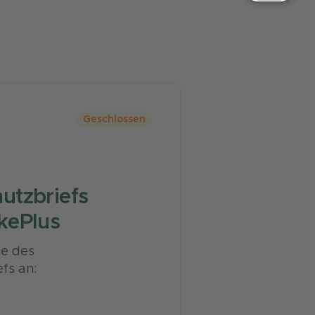
Geschlossen
utzbriefs
kePlus
ne des
fs an: