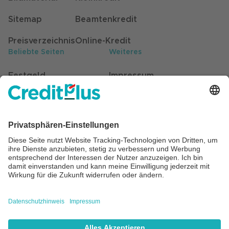
Sitemap
Beamtenkredit
Preisverzeichnis
Online-Kredit
Beliebte Seiten
Weiteres
Festgeld
Impressum
Kunden werben Kunden
Datenschutz
Stellenangebote
Hinweisgebersystem
Self-Service für Kunden
Barrierefreiheit
Beratung
Cookie Einstellungen
©
2026
Creditplus Bank AG, Stuttgart