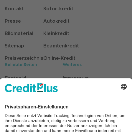
Kontakt
Sofortkredit
Presse
Autokredit
Bildmaterial
Kleinkredit
Sitemap
Beamtenkredit
Preisverzeichnis
Online-Kredit
Beliebte Seiten
Weiteres
Festgeld
Impressum
Kunden werben Kunden
Datenschutz
Stellenangebote
Hinweisgebersystem
Self-Service für Kunden
Barrierefreiheit
Beratung
Cookie Einstellungen